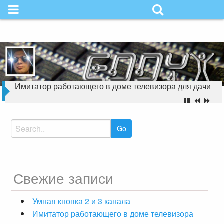
Skip
to
Надёжность в
content
простоте
Имитатор работающего в доме телевизора для дачи
Search
for:
Свежие записи
Умная кнопка 2 и 3 канала
Имитатор работающего в доме телевизора