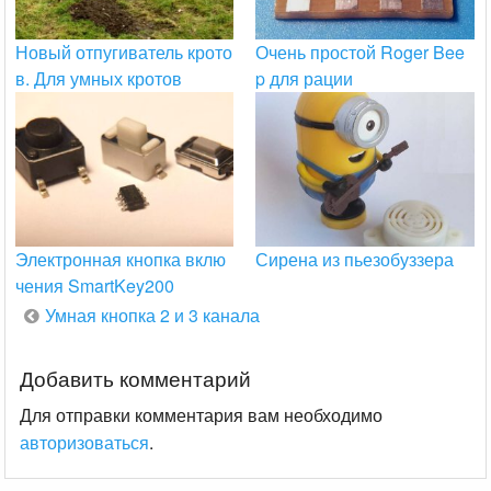
Новый отпугиватель крото
Очень простой Roger Bee
в. Для умных кротов
p для рации
Электронная кнопка вклю
Сирена из пьезобуззера
чения SmartKey200
Навигация
Умная кнопка 2 и 3 канала
по
записям
Добавить комментарий
Для отправки комментария вам необходимо
авторизоваться
.