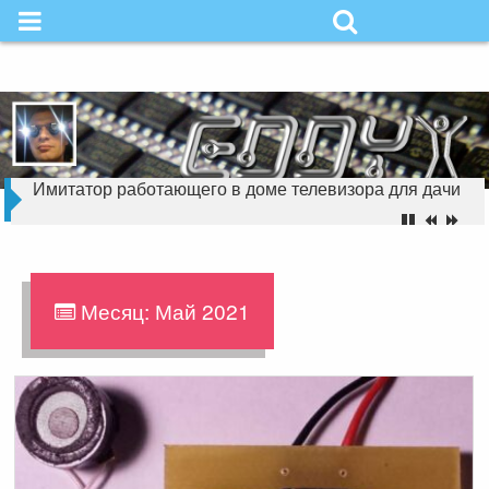
Skip
to
Надёжность в
content
простоте
Имитатор работающего в доме телевизора для дачи
Месяц:
Май 2021