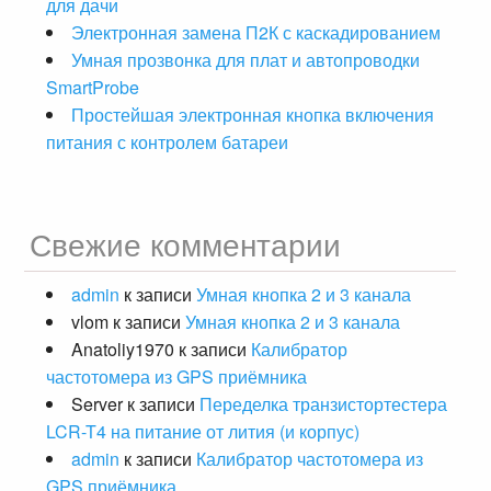
для дачи
Электронная замена П2К с каскадированием
Умная прозвонка для плат и автопроводки
SmartProbe
Простейшая электронная кнопка включения
питания с контролем батареи
Свежие комментарии
admin
к записи
Умная кнопка 2 и 3 канала
vlom
к записи
Умная кнопка 2 и 3 канала
Anatoliy1970
к записи
Калибратор
частотомера из GPS приёмника
Server
к записи
Переделка транзистортестера
LCR-T4 на питание от лития (и корпус)
admin
к записи
Калибратор частотомера из
GPS приёмника