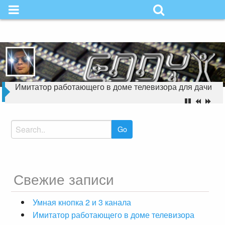
Skip
to
Надёжность в
content
простоте
Электронная замена П2К с каскадированием
Search
for:
Свежие записи
Умная кнопка 2 и 3 канала
Имитатор работающего в доме телевизора