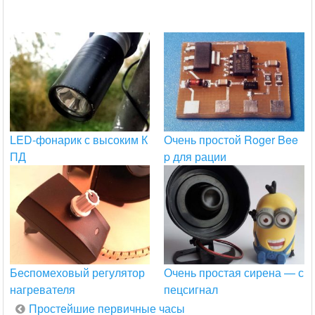
LED-фонарик с высоким К
Очень простой Roger Bee
ПД
p для рации
Беcпомеховый регулятор
Очень простая сирена — с
нагревателя
пецсигнал
Навигация
Простейшие первичные часы