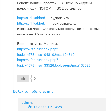
Рецепт занятий простой — СНАЧАЛА «крутим
велосипед», ПОТОМ — ВСЕ остальное.
http://surl.li/abhed
— аудиокнига.
http://surl.li/abheb
— проигрыватель.
Всего 3.5 часа. Обязательно послушайте — самые
полезные 3.5 часа в жизни.
Еще — катушки Мишина.
https://x-faq.ru/index.php?
topic=4578.msg104810#msg104810
https://x-faq.ru/index.php?
topic=4578.msg133526;topicseen#msg133526
.
0
Войдите, чтобы ответить
admin
:
01.08.2021 в 13:28