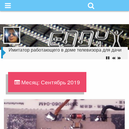
Skip
to
Надёжность в
content
простоте
Имитатор работающего в доме телевизора для дачи
Месяц:
Сентябрь 2019