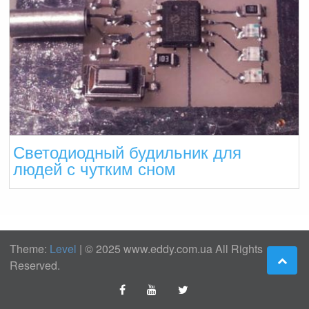
Светодиодный будильник для
людей с чутким сном
Theme:
Level
|
© 2025 www.eddy.com.ua All Rights
Reserved.