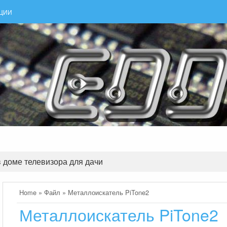
АЦИИ
 доме телевизора для дачи
Home
»
Файл
»
Металлоискатель PiTone2
Металлоискатель PiTone2