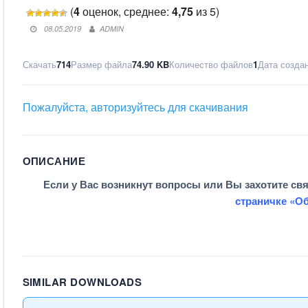
(
4
оценок, среднее:
4,75
из 5)
08.05.2019
ADMIN
Скачать
714
Размер файла
74.90 KB
Количество файлов
1
Дата созда
Пожалуйста, авторизуйтесь для скачивания
ОПИСАНИЕ
Если у Вас возникнут вопросы или Вы захотите св
страничке «О
SIMILAR DOWNLOADS