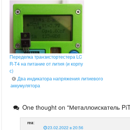
Переделка транзистортестера LC
R-T4 на питание от лития (и корпу
с)
Навигация
Два индикатора напряжения литиевого
аккумулятора
по
записям
One thought on “
Металлоискатель Pi
rea
:
23.02.2022 в 20:56