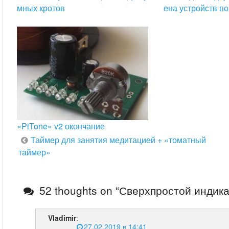
мных кротов
ена устройств п
«PiTone» v2 окончание
Навигация
Таймер для занятия медитацией + «томатный
таймер»
по
записям
52 thoughts on “
Сверхпростой индика
Vladimir
:
27.02.2019 в 14:41