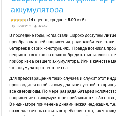
аккумулятора
(
14
оценок, среднее:
5,00
из 5)
27.02.2019
ADMIN
В последние годы, когда стали широко доступны
лити
преобразователей напряжения, радиолюбители стали
батареек в своих конструкциях. Правда возникла про
неприятно выехав на пляж побродить с металлоискате
прибор из-за севшего аккумулятора. Или в качестве ма
что аккумулятор в тестере сел..
Для предотвращения таких случаев и служит этот
инд
производится по обычному для таких устройств принци
все светодиоды. По мере
разряда батареи
количество
напряжение на аккумуляторе приближается к 3в после
В индикаторе применена динамическая индикация, т.е.
позволило очень снизить потребление тока, так что
ин