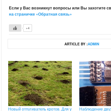
Если у Вас возникнут вопросы или Вы захотите с
на страничке «Обратная связь»
+4
ARTICLE BY :
ADMIN
Новый отпугиватель кротов. Для у
Наблюдение дву