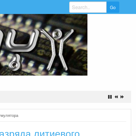
Search
for:
умулятора
азряда литиевого