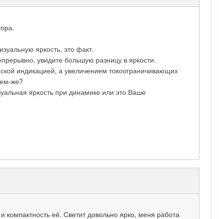
тора.
изуальную яркость, это факт.
епрерывно, увидите большую разницу в яркости.
ческой индикацией, а увеличением токоограничивающих
тем-же?
зуальная яркость при динамике или это Ваше
 компактность её. Светит довольно ярко, меня работа