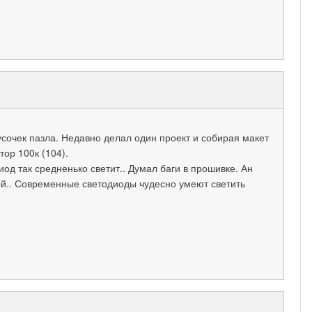
сочек пазла. Недавно делал один проект и собирая макет
ор 100к (104).
од так средненько светит.. Думал баги в прошивке. Ан
ой.. Современные светодиоды чудесно умеют светить