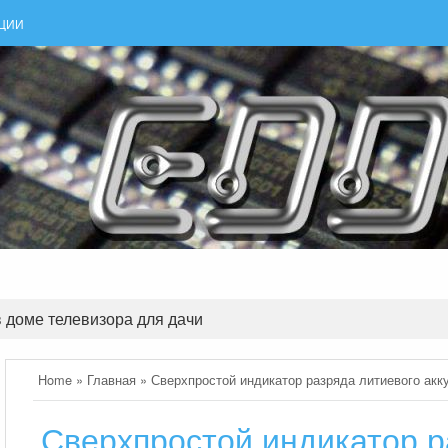
АЦИИ
 доме телевизора для дачи
Home
»
Главная
»
Сверхпростой индикатор разряда литиевого акк
Сверхпростой индикатор р