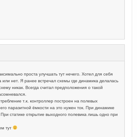
ксимально проста улучшать тут нечего. Хотел для себя
а или нет. Я ранее встречал схемы где динамика делалась
схему никак. Всегда считал предположения о такой
асомневался.
ребление т.к. контроллер построен на полевых
 его паразитной ёмкости на это нужен ток. При динамике
о. При статике открытие выходного полевика лишь одно при
ем тут